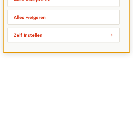
Alles weigeren
Zelf instellen
Meest bezochte pagina's
Ik wil maatje worden
Ik zoek een maatje
Voor organisaties
Projectenoverzicht
Over Maatjes