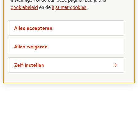
cookiebeleid
en de
lijst met cookies
.
Alles accepteren
Alles weigeren
Zelf instellen
Meest bezochte pagina's
Ik wil maatje worden
Ik zoek een maatje
Voor organisaties