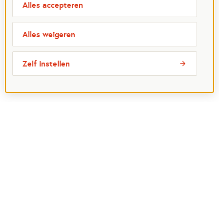
Alles accepteren
Alles weigeren
Zelf instellen
Meest bezochte pagina's
Ik wil maatje worden
Ik zoek een maatje
Voor organisaties
Projectenoverzicht
Over Maatjes