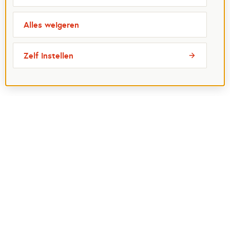
Alles weigeren
Zelf instellen
Meest bezochte pagina's
Ik wil maatje worden
Ik zoek een maatje
Voor organisaties
Projectenoverzicht
Over Maatjes