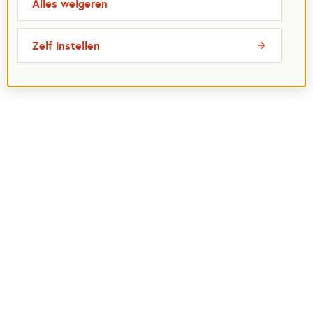
Alles weigeren
Zelf instellen
Meest bezochte pagina's
Ik wil maatje worden
Ik zoek een maatje
Voor organisaties
Projectenoverzicht
Over Maatjes
Veelgestelde vragen
Perspagina