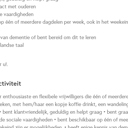
tact met ouderen
le vaardigheden
op één of meerdere dagdelen per week, ook in het weekeind
 van dementie of bent bereid om dit te leren
landse taal
 u!.
tiviteit
r enthousiaste en flexibele vrijwilligers die één of meerde
ken, met hem/haar een kopje koffie drinkt, een wandelin
bent klantvriendelijk, geduldig en helpt graag • bent gra
de sociale vaardigheden • bent beschikbaar op één of me
keind zijn er mogelijkheden. • heeft enige kennis van dem