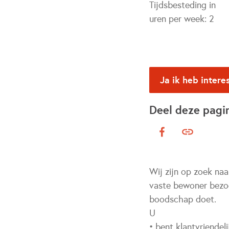
Tijdsbesteding in
uren per week:
2
Ja ik heb intere
Deel deze pagi
Wij zijn op zoek naa
vaste bewoner bezoe
boodschap doet.
U
• bent klantvriendel