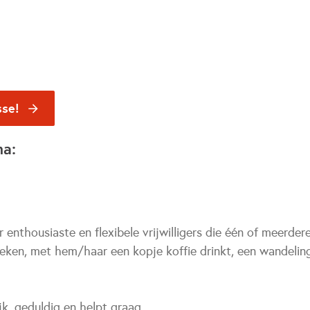
sse!
na:
r enthousiaste en flexibele vrijwilligers die één of meerde
ken, met hem/haar een kopje koffie drinkt, een wandelin
ijk, geduldig en helpt graag