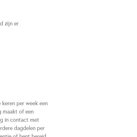
 zijn er
re keren per week een
g maakt of een
ag in contact met
erdere dagdelen per
entie of bent bereid