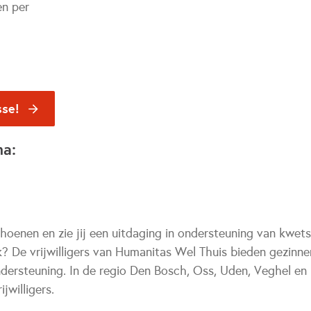
en per
sse!
na:
 schoenen en zie jij een uitdaging in ondersteuning van kwe
 De vrijwilligers van Humanitas Wel Thuis bieden gezinn
ersteuning. In de regio Den Bosch, Oss, Uden, Veghel en 
jwilligers.