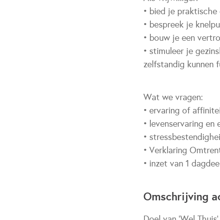
• bied je praktisch
• bespreek je knelpu
• bouw je een vert
• stimuleer je gezi
zelfstandig kunnen 
Wat we vragen:
• ervaring of affini
• levenservaring en 
• stressbestendigheid
• Verklaring Omtre
• inzet van 1 dagdee
Omschrijving ac
Doel van ‘Wel Thuis’