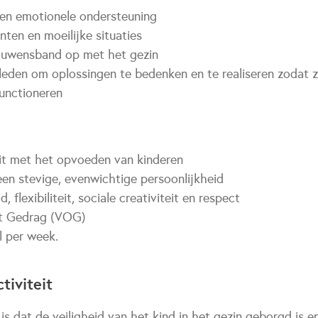
e en emotionele ondersteuning
nten en moeilijke situaties
rouwensband op met het gezin
nsleden om oplossingen te bedenken en te realiseren zodat 
functioneren
teit met het opvoeden van kinderen
een stevige, evenwichtige persoonlijkheid
, flexibiliteit, sociale creativiteit en respect
nt Gedrag (VOG)
l per week.
tiviteit
 is dat de veiligheid van het kind in het gezin geborgd is e