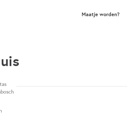
Maatje worden?
uis
tas
nbosch
h