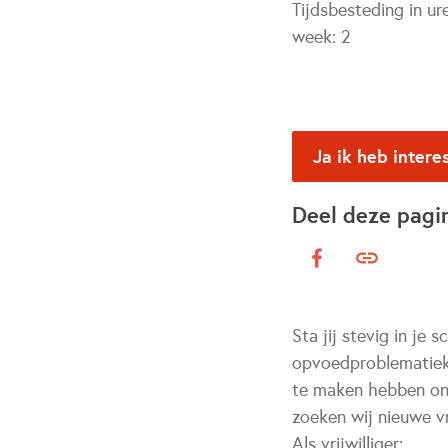
Tijdsbesteding in ur
week:
2
Ja ik heb intere
Deel deze pagi
Sta jij stevig in je
opvoedproblematiek?
te maken hebben ond
zoeken wij nieuwe vri
Als vrijwilliger: