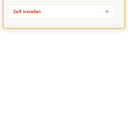
Zelf instellen
Meest bezochte pagina's
Ik wil maatje worden
Ik zoek een maatje
Voor organisaties
Projectenoverzicht
Over Maatjes
Veelgestelde vragen
Perspagina
Postcode Loterij