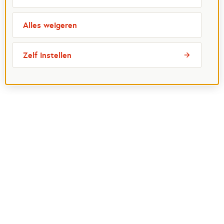
Alles weigeren
Zelf instellen
Meest bezochte pagina's
Ik wil maatje worden
Ik zoek een maatje
Voor organisaties
Projectenoverzicht
Over Maatjes