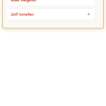
Alles weigeren
Zelf instellen
Meest bezochte pagina's
Ik wil maatje worden
Ik zoek een maatje
Voor organisaties
Projectenoverzicht
Over Maatjes
Veelgestelde vragen
Perspagina