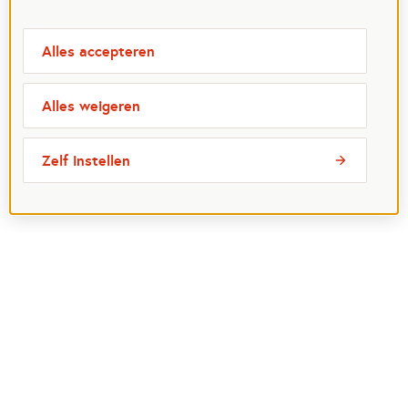
Alles accepteren
Alles weigeren
Zelf instellen
Meest bezochte pagina's
Ik wil maatje worden
Ik zoek een maatje
Voor organisaties
Projectenoverzicht