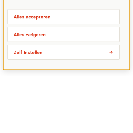
Alles accepteren
Alles weigeren
Zelf instellen
Meest bezochte pagina's
Ik wil maatje worden
Ik zoek een maatje
Voor organisaties
Projectenoverzicht