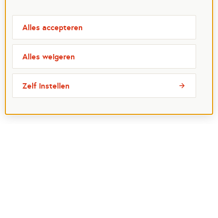
Alles accepteren
Alles weigeren
Zelf instellen
Meest bezochte pagina's
Ik wil maatje worden
Ik zoek een maatje
Voor organisaties
Projectenoverzicht