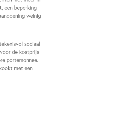
t, een beperking
 aandoening weinig
ekenisvol sociaal
voor de kostprijs
ere portemonnee.
ekookt met een