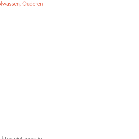
olwassen
Ouderen
chten niet meer in