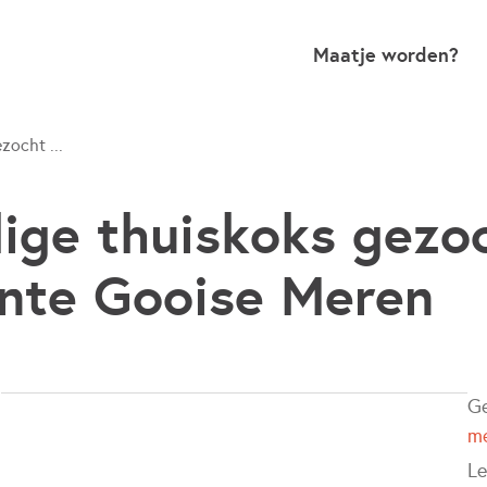
Maatje worden?
zocht ...
llige thuiskoks gezo
nte Gooise Meren
G
m
Le