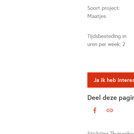
Soort project:
Maatjes
Tijdsbesteding in
uren per week:
2
Ja ik heb intere
Deel deze pagi
Stichting Thuisgekoo