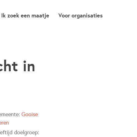
Ik zoek een maatje
Voor organisaties
cht in
emeente:
Gooise
eren
eftijd doelgroep: