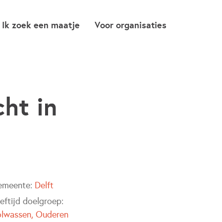
Ik zoek een maatje
Voor organisaties
cht in
emeente:
Delft
eftijd doelgroep:
olwassen
Ouderen