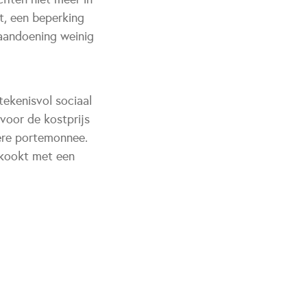
t, een beperking
 aandoening weinig
ekenisvol sociaal
voor de kostprijs
ere portemonnee.
ekookt met een