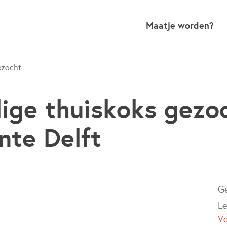
Maatje worden?
zocht ...
llige thuiskoks gezo
te Delft
G
Le
V