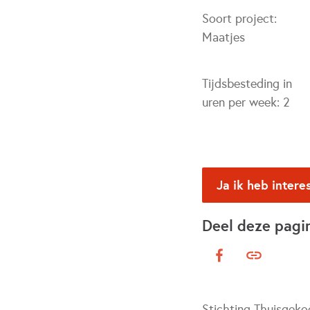
Soort project:
Maatjes
Tijdsbesteding in
uren per week:
2
Ja ik heb intere
Deel deze pagi
Stichting Thuisgekoo