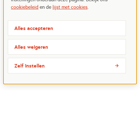
cookiebeleid
en de
lijst met cookies
.
Alles accepteren
Alles weigeren
Zelf instellen
Meest bezochte pagina's
Ik wil maatje worden
Ik zoek een maatje
Voor organisaties