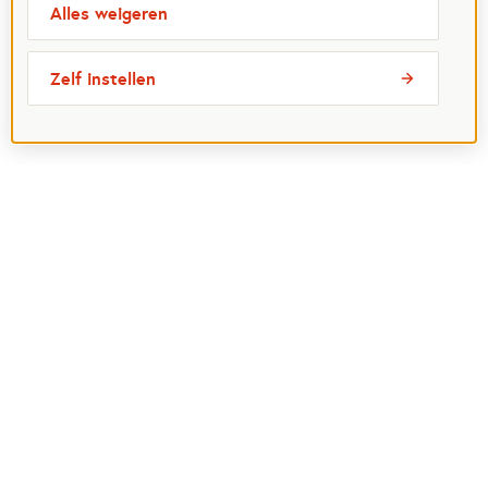
Alles weigeren
Zelf instellen
Meest bezochte pagina's
Ik wil maatje worden
Ik zoek een maatje
Voor organisaties
Projectenoverzicht
Over Maatjes
Veelgestelde vragen
Perspagina