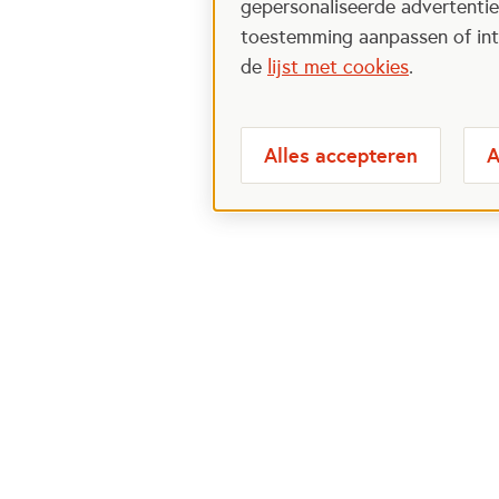
gepersonaliseerde advertenties
toestemming aanpassen of intr
de
lijst met cookies
.
Alles accepteren
A
Meest bezochte
Over
pagina's
Veelge
Perspa
Ik wil maatje worden
Postcod
Ik zoek een maatje
Over h
Voor organisaties