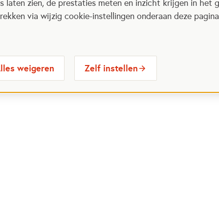
 laten zien, de prestaties meten en inzicht krijgen in het g
ekken via wijzig cookie-instellingen onderaan deze pagina
lles weigeren
Zelf instellen
 Maatjes
Contactinformatie
Opent in
stelde vragen
030 6564524
Ope
gina
info@oranjefonds.nl
e Loterij
et Oranje Fonds
Volg ons