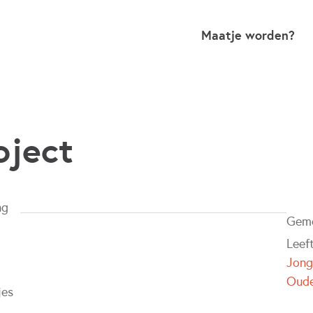
Maatje worden?
oject
ng
Gem
Leef
Jong
Oude
jes