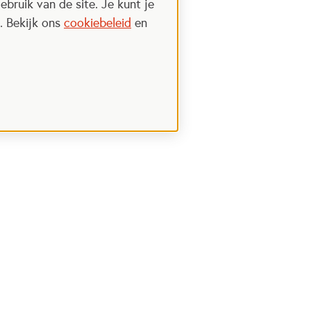
ebruik van de site. Je kunt je
. Bekijk ons
cookiebeleid
en
Steun het Oranje fonds
 een nieuwe tab
Opent in een nieuwe tab
Ik wil meer weten
nt in een nieuwe tab