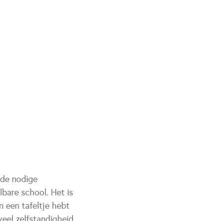
 de nodige
bare school. Het is
n een tafeltje hebt
eel zelfstandigheid