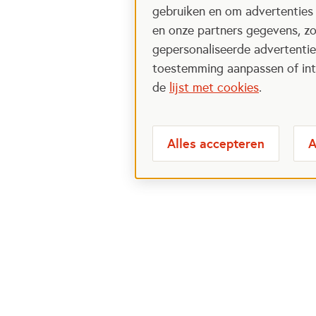
gebruiken en om advertenties
en onze partners gegevens, zo
gepersonaliseerde advertenties
toestemming aanpassen of intr
de
lijst met cookies
.
Alles accepteren
A
Meest bezochte
Over
pagina's
Veelge
Perspa