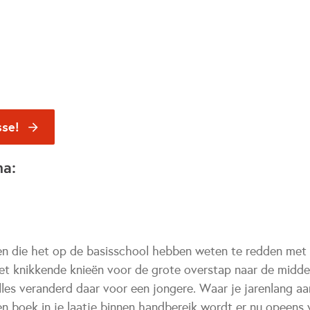
sse!
na:
n die het op de basisschool hebben weten te redden met
et knikkende knieën voor de grote overstap naar de middel
lles veranderd daar voor een jongere. Waar je jarenlang aa
n boek in je laatje binnen handbereik wordt er nu opeens v