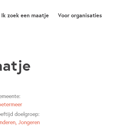
Ik zoek een maatje
Voor organisaties
aatje
emeente:
oetermeer
eftijd doelgroep:
inderen
Jongeren