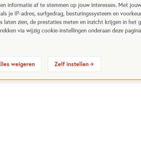
 en informatie af te stemmen op jouw interesses. Met jou
als je IP-adres, surfgedrag, besturingssysteem en voorke
 laten zien, de prestaties meten en inzicht krijgen in het g
ekken via wijzig cookie-instellingen onderaan deze pagina
lles weigeren
Zelf instellen
 Maatjes
Contactinformatie
Opent in
stelde vragen
030 6564524
Ope
gina
info@oranjefonds.nl