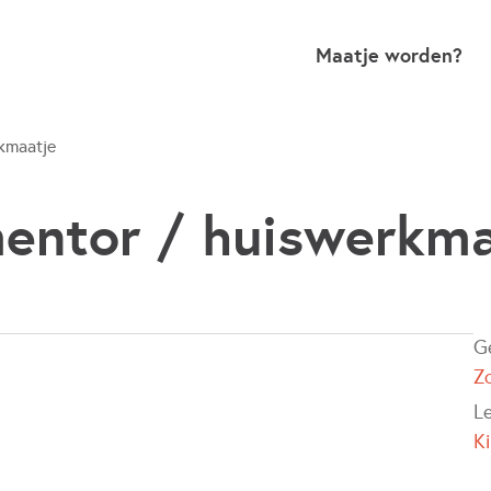
Maatje worden?
kmaatje
entor / huiswerkm
G
Z
Le
K