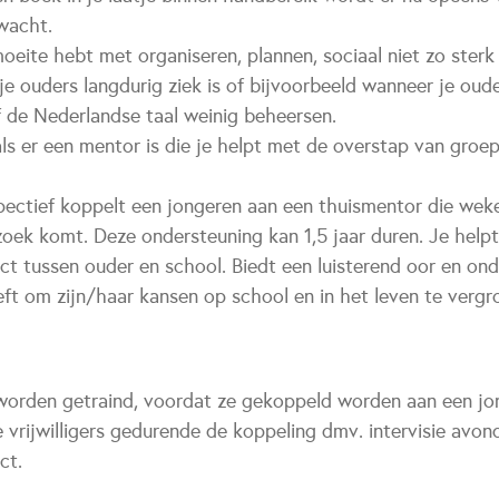
wacht.
oeite hebt met organiseren, plannen, sociaal niet zo sterk
je ouders langdurig ziek is of bijvoorbeeld wanneer je oude
f de Nederlandse taal weinig beheersen.
 als er een mentor is die je helpt met de overstap van groe
ectief koppelt een jongeren aan een thuismentor die wekeli
zoek komt. Deze ondersteuning kan 1,5 jaar duren. Je help
t tussen ouder en school. Biedt een luisterend oor en ond
eft om zijn/haar kansen op school en in het leven te verg
worden getraind, voordat ze gekoppeld worden aan een jo
 vrijwilligers gedurende de koppeling dmv. intervisie avo
ct.