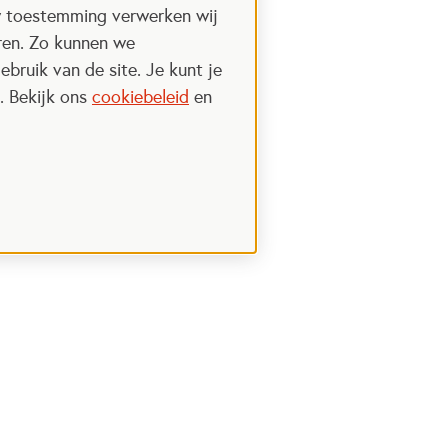
w toestemming verwerken wij
uren. Zo kunnen we
ebruik van de site. Je kunt je
. Bekijk ons
cookiebeleid
en
Steun het Oranje fonds
 een nieuwe tab
Opent in een nieuwe tab
Ik wil meer weten
nt in een nieuwe tab