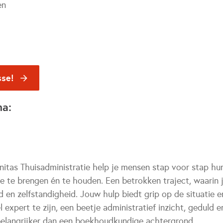
en
sse!
na:
itas Thuisadministratie help je mensen stap voor stap hun
de te brengen én te houden. Een betrokken traject, waarin 
 en zelfstandigheid. Jouw hulp biedt grip op de situatie 
l expert te zijn, een beetje administratief inzicht, geduld 
belangrijker dan een boekhoudkundige achtergrond.