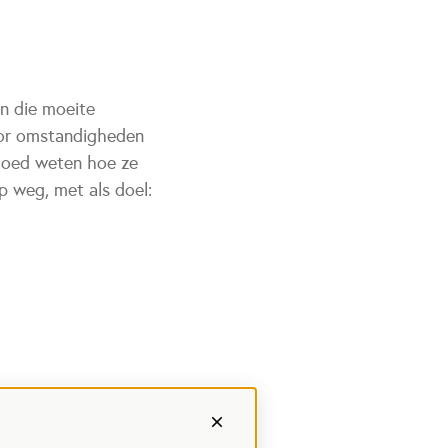
en die moeite
oor omstandigheden
 goed weten hoe ze
p weg, met als doel: