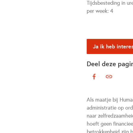
Tijdsbesteding in ur
per week:
4
Ja ik heb intere
Deel deze pagi
Als maatje bij Human
administratie op or
naar zelfredzaamheid
hoeft geen financiee
betrokkenheid zijn 