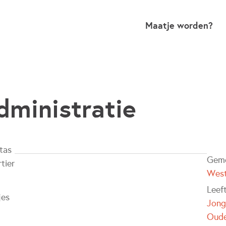
Maatje worden?
dministratie
tas
Geme
tier
West
Leef
jes
Jong
Oude