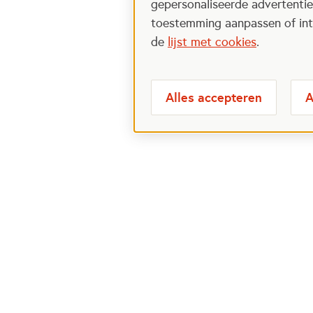
gepersonaliseerde advertenties
toestemming aanpassen of intr
de
lijst met cookies
.
Alles accepteren
A
Meest bezochte
Over
pagina's
Veelge
Perspa
Ik wil maatje worden
Postcod
Ik zoek een maatje
Over h
Voor organisaties