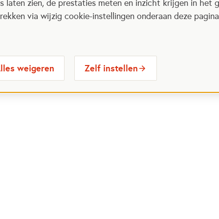
 laten zien, de prestaties meten en inzicht krijgen in het g
ekken via wijzig cookie-instellingen onderaan deze pagina
lles weigeren
Zelf instellen
 Maatjes
Contactinformatie
Opent in
stelde vragen
030 6564524
Ope
gina
info@oranjefonds.nl
e Loterij
et Oranje Fonds
Volg ons