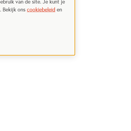
ebruik van de site. Je kunt je
. Bekijk ons
cookiebeleid
en
Steun het Oranje fonds
 een nieuwe tab
Opent in een nieuwe tab
Ik wil meer weten
nt in een nieuwe tab