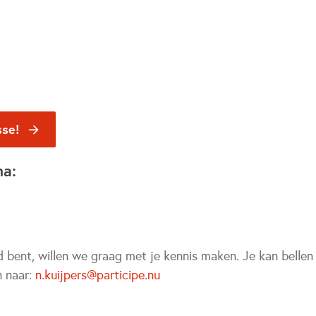
sse!
na:
d bent, willen we graag met je kennis maken. Je kan bellen
n naar:
n.kuijpers@participe.nu