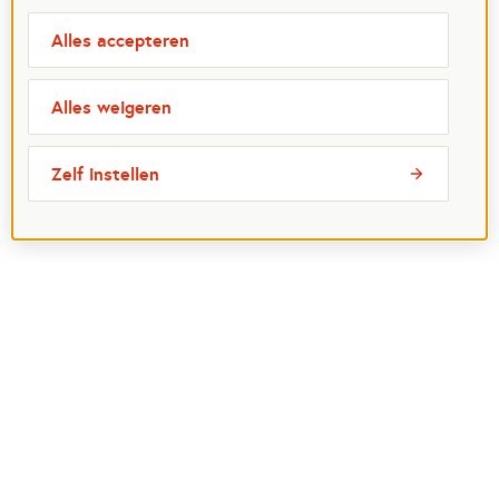
Alles accepteren
Alles weigeren
Zelf instellen
Meest bezochte pagina's
Ik wil maatje worden
Ik zoek een maatje
Voor organisaties
Projectenoverzicht