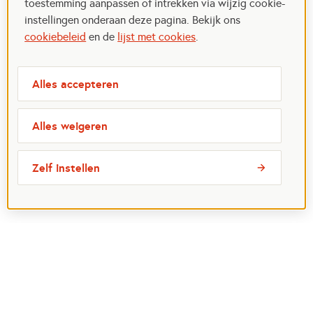
toestemming aanpassen of intrekken via wijzig cookie-
instellingen onderaan deze pagina. Bekijk ons
cookiebeleid
en de
lijst met cookies
.
Alles accepteren
Alles weigeren
Zelf instellen
Meest bezochte pagina's
Ik wil maatje worden
Ik zoek een maatje