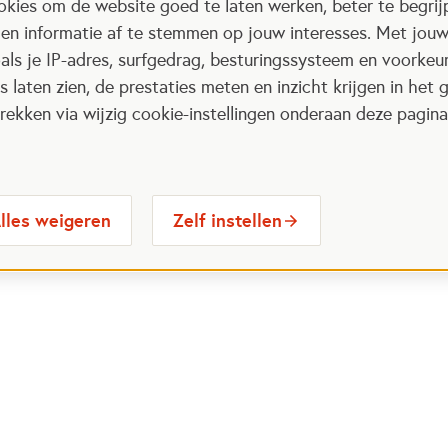
kies om de website goed te laten werken, beter te begrij
 en informatie af te stemmen op jouw interesses. Met jou
als je IP-adres, surfgedrag, besturingssysteem en voorke
 laten zien, de prestaties meten en inzicht krijgen in het g
ekken via wijzig cookie-instellingen onderaan deze pagina
lles weigeren
Zelf instellen
 Maatjes
Contactinformatie
Opent in
stelde vragen
030 6564524