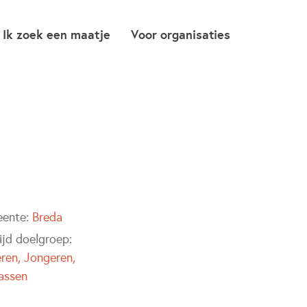
Ik zoek een maatje
Voor organisaties
ente:
Breda
ijd doelgroep:
eren
Jongeren
assen