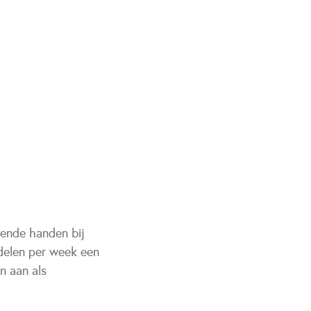
pende handen bij
gdelen per week een
n aan als