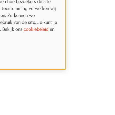
pen hoe bezoekers de site
w toestemming verwerken wij
uren. Zo kunnen we
ebruik van de site. Je kunt je
. Bekijk ons
cookiebeleid
en
Steun het Oranje fonds
 een nieuwe tab