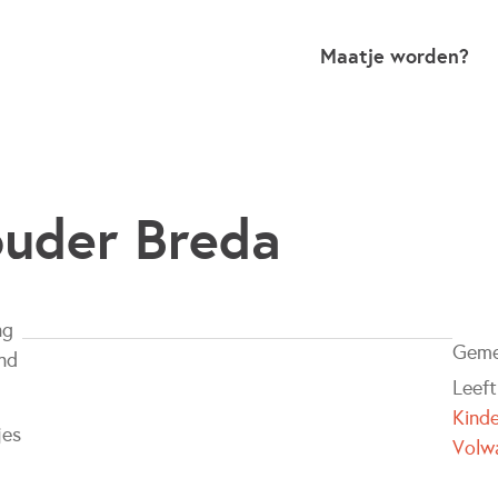
Maatje worden?
uder Breda
ng
Geme
nd
Leeft
Kind
jes
Volw