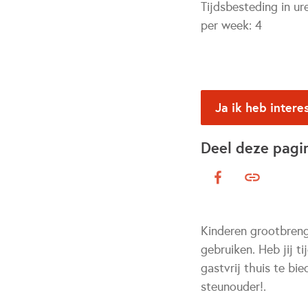
Tijdsbesteding in ur
per week:
4
Ja ik heb intere
Deel deze pagi
Kinderen grootbreng
gebruiken. Heb jij 
gastvrij thuis te b
steunouder!.