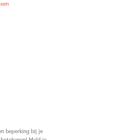
ssen
en beperking bij je
 betekenen! Meld je