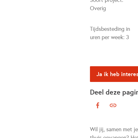
Soort project:
Overig
Tijdsbesteding in
uren per week:
3
Ja ik heb intere
Deel deze pagi
Wil jij, samen met j
thuis opvangen? Het