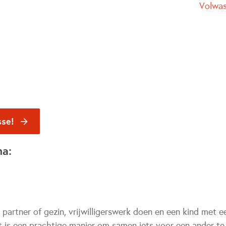
Volwa
sse!
na:
e partner of gezin, vrijwilligerswerk doen en een kind met e
 is een prachtige manier om samen iets voor een ander te