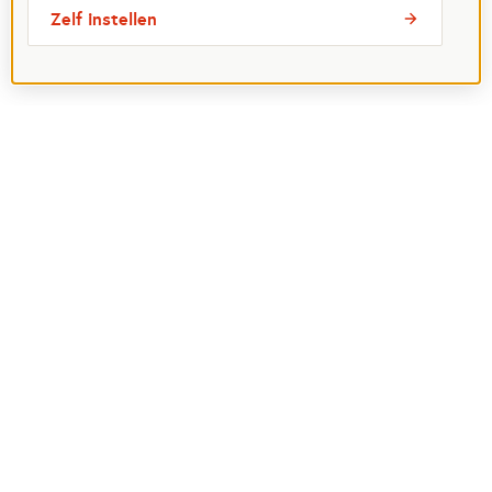
Zelf instellen
Meest bezochte pagina's
Ik wil maatje worden
Ik zoek een maatje
Voor organisaties
Projectenoverzicht
Over Maatjes
Veelgestelde vragen
Perspagina
Postcode Loterij
Over het Oranje Fonds