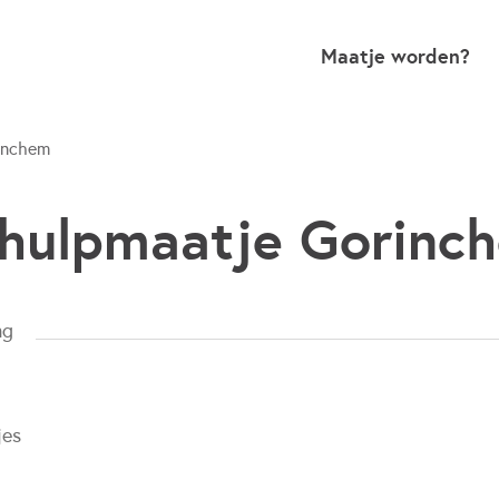
Maatje worden?
inchem
hulpmaatje Gorinc
ng
jes