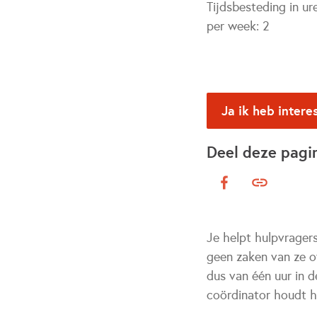
Tijdsbesteding in ur
per week:
2
Ja ik heb intere
Deel deze pagi
Je helpt hulpvrager
geen zaken van ze ov
dus van één uur in d
coördinator houdt h