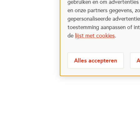
gebruiken en om advertenties
en onze partners gegevens, zo
gepersonaliseerde advertenties
toestemming aanpassen of intr
de
lijst met cookies
.
Alles accepteren
A
Meest bezochte
Over
pagina's
Veelge
Perspa
Ik wil maatje worden