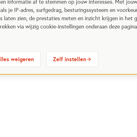
 en informatie af te stemmen op jouw interesses. Met jou
als je IP-adres, surfgedrag, besturingssysteem en voorke
 laten zien, de prestaties meten en inzicht krijgen in het g
ekken via wijzig cookie-instellingen onderaan deze pagina
lles weigeren
Zelf instellen
 Maatjes
Contactinformatie
Opent in
stelde vragen
030 6564524
Ope
gina
info@oranjefonds.nl