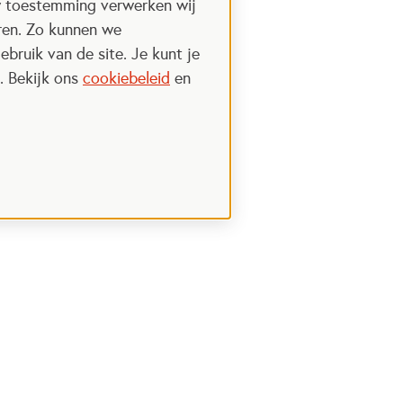
w toestemming verwerken wij
uren. Zo kunnen we
ebruik van de site. Je kunt je
. Bekijk ons
cookiebeleid
en
Steun het Oranje fonds
 een nieuwe tab
Opent in een nieuwe tab
Ik wil meer weten
nt in een nieuwe tab