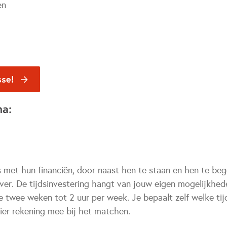
en
sse!
na:
s met hun financiën, door naast hen te staan en hen te beg
er. De tijdsinvestering hangt van jouw eigen mogelijkheden
e twee weken tot 2 uur per week. Je bepaalt zelf welke tij
ier rekening mee bij het matchen.