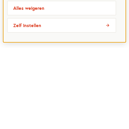
Alles weigeren
Zelf instellen
Meest bezochte pagina's
Ik wil maatje worden
Ik zoek een maatje
Voor organisaties
Projectenoverzicht
Over Maatjes
Veelgestelde vragen