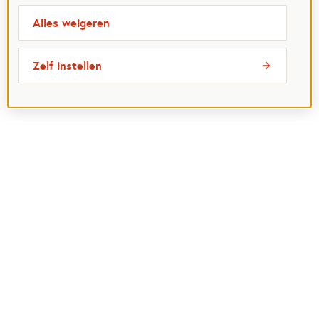
Alles weigeren
Zelf instellen
Meest bezochte pagina's
Ik wil maatje worden
Ik zoek een maatje
Voor organisaties
Projectenoverzicht
Over Maatjes
Veelgestelde vragen