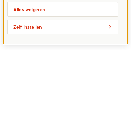
Alles weigeren
Zelf instellen
Meest bezochte pagina's
Ik wil maatje worden
Ik zoek een maatje
Voor organisaties
Projectenoverzicht
Over Maatjes
Veelgestelde vragen