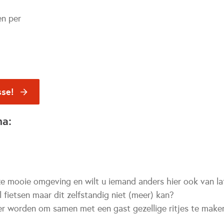
en per
sse!
na:
nze mooie omgeving en wilt u iemand anders hier ook van l
 fietsen maar dit zelfstandig niet (meer) kan?
ger worden om samen met een gast gezellige ritjes te maken