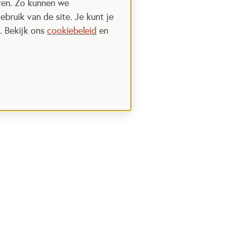
uren. Zo kunnen we
ebruik van de site. Je kunt je
. Bekijk ons
cookiebeleid
en
Steun het Oranje fonds
 een nieuwe tab
Opent in een nieuwe tab
Ik wil meer weten
nt in een nieuwe tab