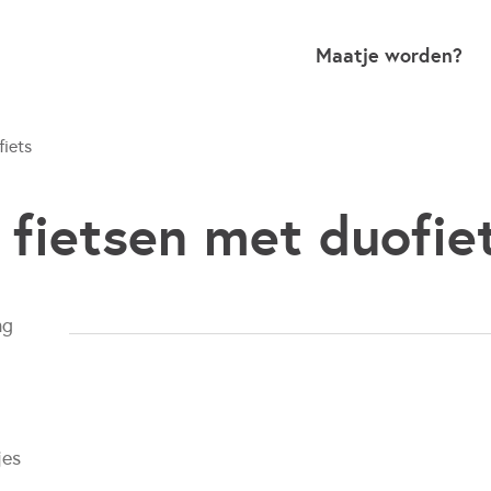
Maatje worden?
fiets
fietsen met duofie
ng
jes