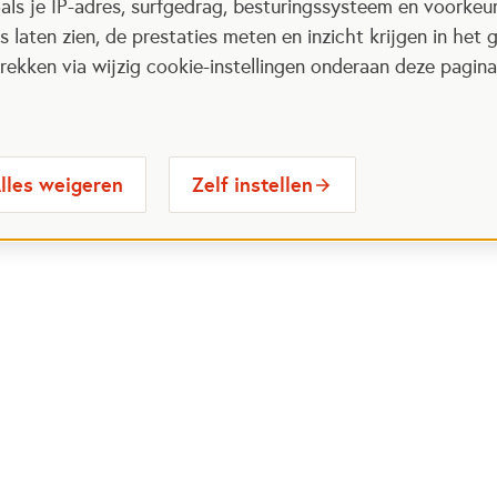
als je IP-adres, surfgedrag, besturingssysteem en voorke
 laten zien, de prestaties meten en inzicht krijgen in het g
ekken via wijzig cookie-instellingen onderaan deze pagina
lles weigeren
Zelf instellen
 Maatjes
Contactinformatie
Opent in
stelde vragen
030 6564524
Ope
gina
info@oranjefonds.nl
e Loterij