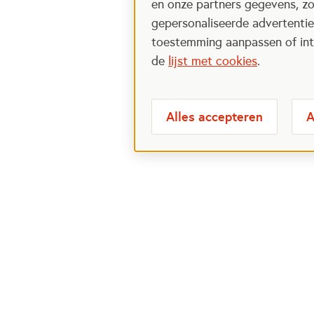
en onze partners gegevens, zo
gepersonaliseerde advertenties
toestemming aanpassen of intr
de
lijst met cookies
.
Alles accepteren
A
Meest bezochte
Over
pagina's
Veelge
Perspa
Ik wil maatje worden
Postcod
Ik zoek een maatje