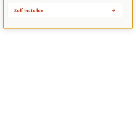
Zelf instellen
Meest bezochte pagina's
Ik wil maatje worden
Ik zoek een maatje
Voor organisaties
Projectenoverzicht
Over Maatjes
Veelgestelde vragen
Perspagina
Postcode Loterij