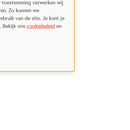
w toestemming verwerken wij
uren. Zo kunnen we
ebruik van de site. Je kunt je
. Bekijk ons
cookiebeleid
en
Steun het Oranje fonds
 een nieuwe tab
Opent in een nieuwe tab
Ik wil meer weten
nt in een nieuwe tab