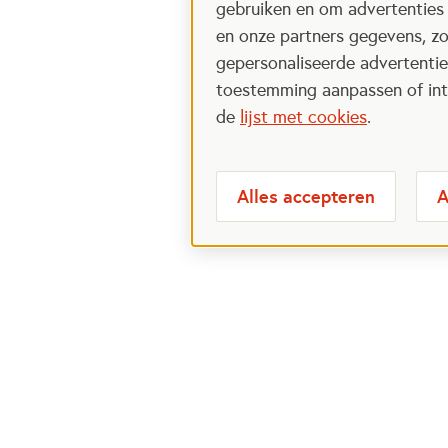
gebruiken en om advertenties
en onze partners gegevens, zo
gepersonaliseerde advertenties
toestemming aanpassen of intr
de
lijst met cookies
.
Alles accepteren
A
Meest bezochte
Over
pagina's
Veelge
Perspa
Ik wil maatje worden