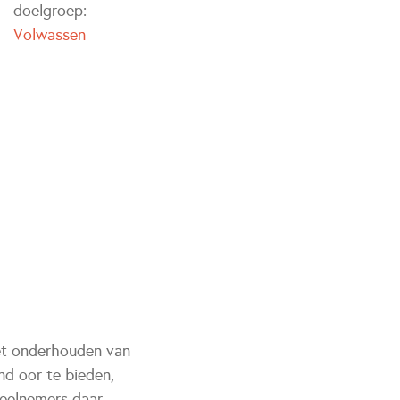
doelgroep:
Volwassen
het onderhouden van
nd oor te bieden,
deelnemers daar