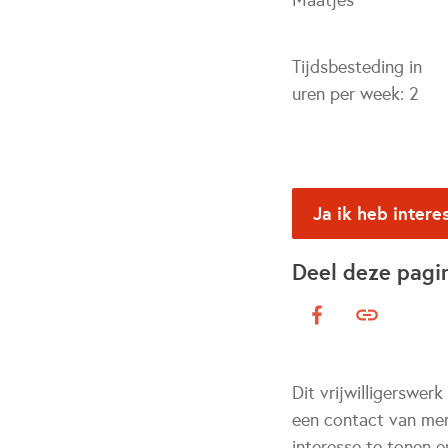
Maatjes
Tijdsbesteding in
uren per week:
2
Ja ik heb intere
Deel deze pagi
Dit vrijwilligerswe
een contact van men
interesse te tonen 