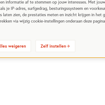
 en informatie af te stemmen op jouw interesses. Met jou
als je IP-adres, surfgedrag, besturingssysteem en voorke
 laten zien, de prestaties meten en inzicht krijgen in het g
ekken via wijzig cookie-instellingen onderaan deze pagina
lles weigeren
Zelf instellen
 Maatjes
Contactinformatie
Opent in
stelde vragen
030 6564524
Ope
gina
info@oranjefonds.nl