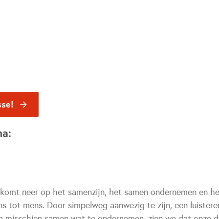
sse!
na:
rk komt neer op het samenzijn, het samen ondernemen en 
s tot mens. Door simpelweg aanwezig te zijn, een luistere
en misschien samen wat te ondernemen, zien we dat onze 