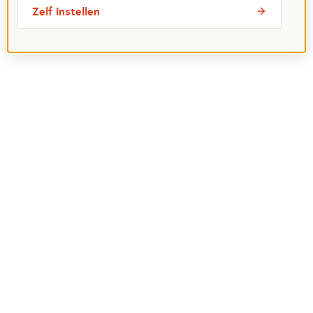
Zelf instellen
Meest bezochte pagina's
Ik wil maatje worden
Ik zoek een maatje
Voor organisaties
Projectenoverzicht
Over Maatjes
Veelgestelde vragen
Perspagina
Postcode Loterij
Over het Oranje Fonds