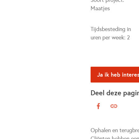
Soort project:
Maatjes
Tijdsbesteding in
uren per week:
2
Ja ik heb intere
Deel deze pagi
Ophalen en terugbre
Cliënten hebben een