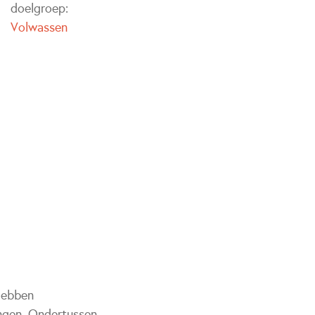
doelgroep:
Volwassen
 hebben
engen. Ondertussen