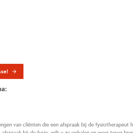
sse!
na:
ngen van cliënten die een afspraak bij de fysiotherapeut
 afspraak bij de fysio, wilt u ze ophalen en weer terug br