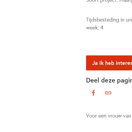
Soort project:
Maat
Tijdsbesteding in ur
week:
4
Ja ik heb intere
Deel deze pagi
Voor een vrouw van