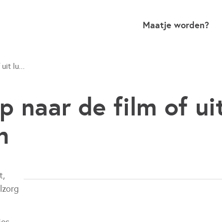
Maatje worden?
uit lu...
p naar de film of ui
n
t,
lzorg