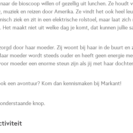
aar de bioscoop willen of gezellig uit lunchen. Ze houdt 
, muziek en reizen door Amerika. Ze vindt het ook heel le
onisch ziek en zit in een elektrische rolstoel, maar laat zi
 Het maakt niet uit welke dag je komt, dat kunnen jullie 
rgd door haar moeder. Zij woont bij haar in de buurt en
Maar moeder wordt steeds ouder en heeft geen energie me
voor moeder een enorme steun zijn als jij met haar dochte
ook een avontuur? Kom dan kennismaken bij Markant!
a onderstaande knop.
tiviteit