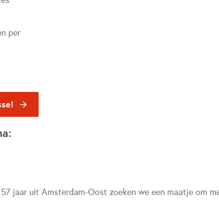
jes
en per
sse!
na:
 57 jaar uit Amsterdam-Oost zoeken we een maatje om me