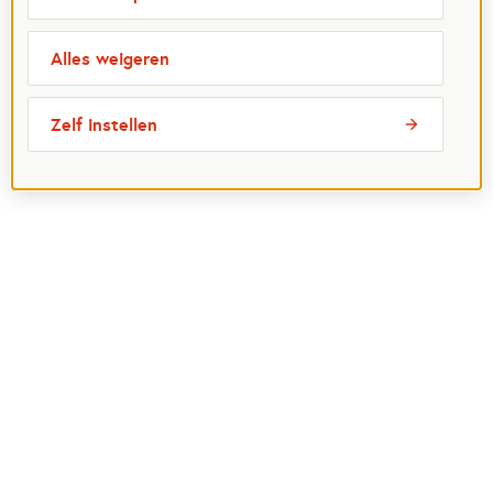
Alles weigeren
Zelf instellen
Meest bezochte pagina's
Ik wil maatje worden
Ik zoek een maatje
Voor organisaties
Projectenoverzicht
Over Maatjes