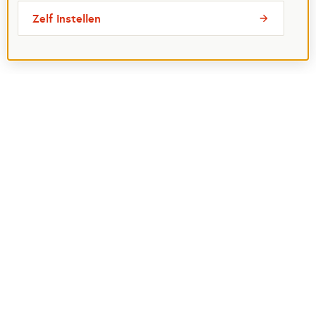
Zelf instellen
Meest bezochte pagina's
Ik wil maatje worden
Ik zoek een maatje
Voor organisaties
Projectenoverzicht
Over Maatjes
Veelgestelde vragen
Perspagina
Postcode Loterij
Over het Oranje Fonds