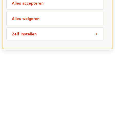
Alles accepteren
Alles weigeren
Zelf instellen
Meest bezochte pagina's
Ik wil maatje worden
Ik zoek een maatje
Voor organisaties
Projectenoverzicht
Over Maatjes