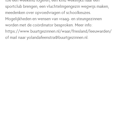
toe een weekend logeren, een kind wekelijks naar een
sportclub brengen, een vluchtelingengezin wegwijs maken,
meedenken over opvoedvragen of schoolkeuzes.
Mogelijkheden en wensen van vraag- en steungezinnen
worden met de coördinator besproken. Meer info:
https://www.buurtgezinnen.nl/waar/friesland/leeuwarden/
of mail naar yolandafeenstra@buurtgezinnen.nl.