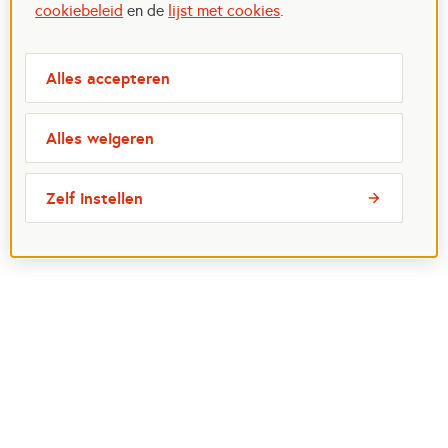
cookiebeleid
en de
lijst met cookies
.
Alles accepteren
Alles weigeren
Zelf instellen
Meest bezochte pagina's
Ik wil maatje worden
Ik zoek een maatje
Voor organisaties
Projectenoverzicht