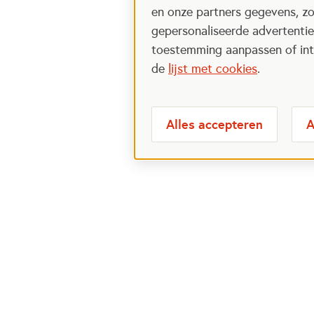
en onze partners gegevens, zo
gepersonaliseerde advertenties
toestemming aanpassen of intr
de
lijst met cookies
.
Alles accepteren
A
Meest bezochte
Over
pagina's
Veelge
Perspa
Ik wil maatje worden