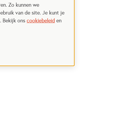
uren. Zo kunnen we
ebruik van de site. Je kunt je
. Bekijk ons
cookiebeleid
en
Steun het Oranje fonds
 een nieuwe tab
Opent in een nieuwe tab
Ik wil meer weten
nt in een nieuwe tab