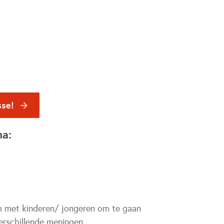
sse!
na:
m met kinderen/ jongeren om te gaan
erschillende meningen