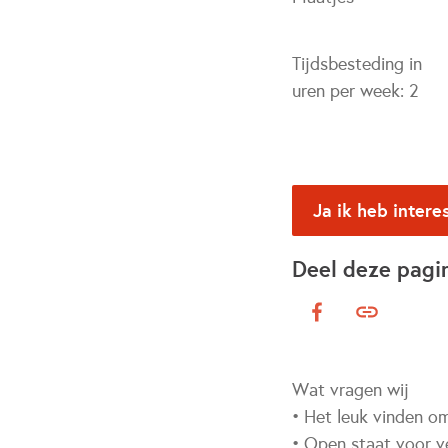
Tijdsbesteding in
uren per week:
2
Ja ik heb intere
Deel deze pagi
Wat vragen wij
• Het leuk vinden o
• Open staat voor v