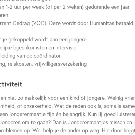
an 1-2 uur per week (of per 2 weken) gedurende een jaar
eren
mtrent Gedrag (VOG). Deze wordt door Humanitas betaald
t je gekoppeld wordt aan een jongere
lijke bijeenkomsten en intervisie
leiding van de coördinator
, reiskosten, vrijwilligersverzekering
tiviteit
en niet zo makkelijk voor een kind of jongere. Weinig vrie
amheid, of onzekerheid. Wat de reden ook is, soms is samen
een jongerenmaatje fijn én belangrijk. Kun jij goed luistere
jongeren om te gaan? Dan is Jongerenmaatjes misschien ie
 problemen op. Wel help je de ander op weg. Hierdoor krijg