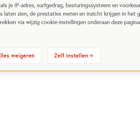
als je IP-adres, surfgedrag, besturingssysteem en voorke
 laten zien, de prestaties meten en inzicht krijgen in het g
ekken via wijzig cookie-instellingen onderaan deze pagina
lles weigeren
Zelf instellen
 Maatjes
Contactinformatie
Opent in
stelde vragen
030 6564524
Ope
gina
info@oranjefonds.nl