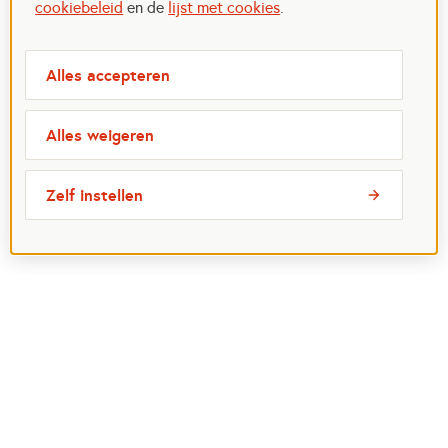
cookiebeleid
en de
lijst met cookies
.
Alles accepteren
Alles weigeren
Zelf instellen
Meest bezochte pagina's
Ik wil maatje worden
Ik zoek een maatje
Voor organisaties
Projectenoverzicht