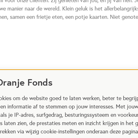
l voor onze cliënten. Zij genieten van jou, en jij van hen. 
we manier naar de wereld. Klein geluk is het allerbelangrijk
n, samen een frietje eten, een potje kaarten. Niet genoten 
Oranje Fonds
kies om de website goed te laten werken, beter te begrij
 en informatie af te stemmen op jouw interesses. Met jou
als je IP-adres, surfgedrag, besturingssysteem en voorke
 laten zien, de prestaties meten en inzicht krijgen in het g
ekken via wijzig cookie-instellingen onderaan deze pagina