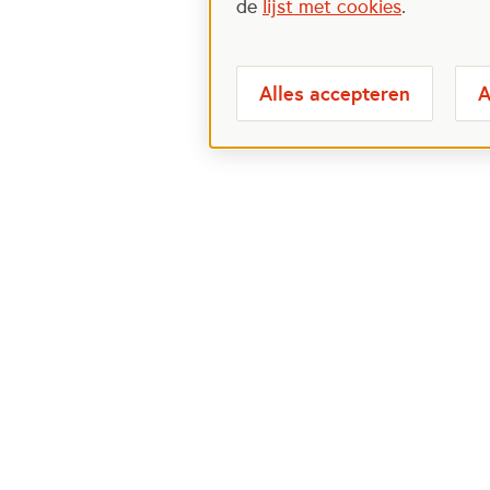
de
lijst met cookies
.
Alles accepteren
A
Meest bezochte
Over
pagina's
Veelge
Perspa
Ik wil maatje worden
Postcod
Ik zoek een maatje
Over h
Voor organisaties
Projectenoverzicht