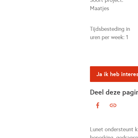
Soort project:
Maatjes
Tijdsbesteding in
uren per week:
1
Ja ik heb intere
Deel deze pagi
Lunet ondersteunt k
beperking, gedragsp