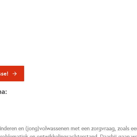
sse!
na:
inderen en (jong)volwassenen met een zorgvraag, zoals een
roblematiek en ontwikkelingsachterstand. Daarbij gaan w