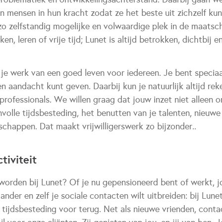
en mensen in hun kracht zodat ze het beste uit zichzelf k
o zelfstandig mogelijke en volwaardige plek in de maatsch
, leren of vrije tijd; Lunet is altijd betrokken, dichtbij e
k je werk van een goed leven voor iedereen. Je bent speciaa
en aandacht kunt geven. Daarbij kun je natuurlijk altijd re
rofessionals. We willen graag dat jouw inzet niet alleen 
involle tijdsbesteding, het benutten van je talenten, nieuwe
chappen. Dat maakt vrijwilligerswerk zo bijzonder..
tiviteit
worden bij Lunet? Of je nu gepensioneerd bent of werkt, jo
nder en zelf je sociale contacten wilt uitbreiden: bij Lune
le tijdsbesteding voor terug. Net als nieuwe vrienden, conta