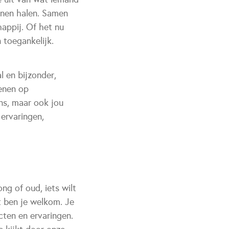
unnen halen. Samen
appij. Of het nu
n toegankelijk.
l en bijzonder,
kenen op
ons, maar ook jou
 ervaringen,
ng of oud, iets wilt
t ben je welkom. Je
cten en ervaringen.