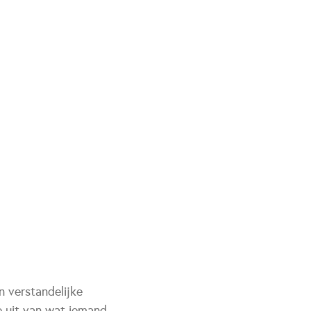
 verstandelijke
e uit van wat iemand