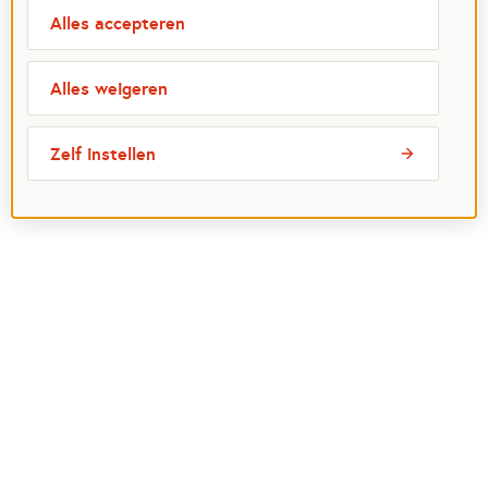
Alles accepteren
Alles weigeren
Zelf instellen
Meest bezochte pagina's
Ik wil maatje worden
Ik zoek een maatje
Voor organisaties
Projectenoverzicht