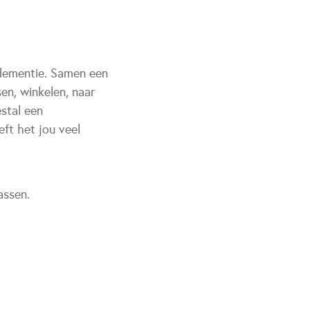
 dementie. Samen een
sen, winkelen, naar
stal een
ft het jou veel
assen.