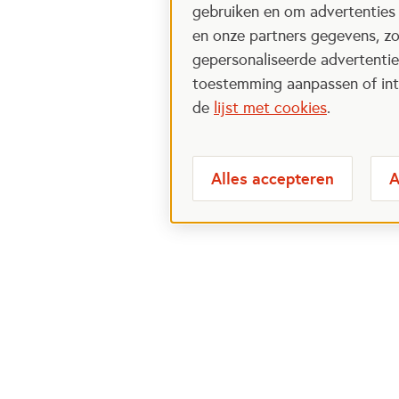
gebruiken en om advertenties
en onze partners gegevens, zo
gepersonaliseerde advertenties
toestemming aanpassen of intr
de
lijst met cookies
.
Alles accepteren
A
Meest bezochte
Over
pagina's
Veelge
Perspa