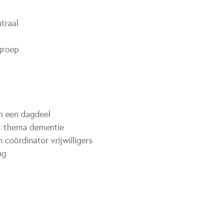
ntraal
groep
an een dagdeel
t thema dementie
 coördinator vrijwilligers
ng