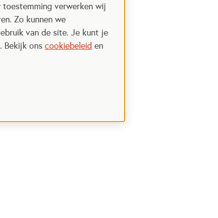
w toestemming verwerken wij
uren. Zo kunnen we
ebruik van de site. Je kunt je
. Bekijk ons
cookiebeleid
en
Steun het Oranje fonds
 een nieuwe tab
Opent in een nieuwe tab
Ik wil meer weten
nt in een nieuwe tab