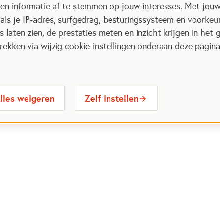
 en informatie af te stemmen op jouw interesses. Met jou
als je IP-adres, surfgedrag, besturingssysteem en voorke
 laten zien, de prestaties meten en inzicht krijgen in het g
ekken via wijzig cookie-instellingen onderaan deze pagina
lles weigeren
Zelf instellen
 Maatjes
Contactinformatie
Opent in
stelde vragen
030 6564524
Ope
gina
info@oranjefonds.nl