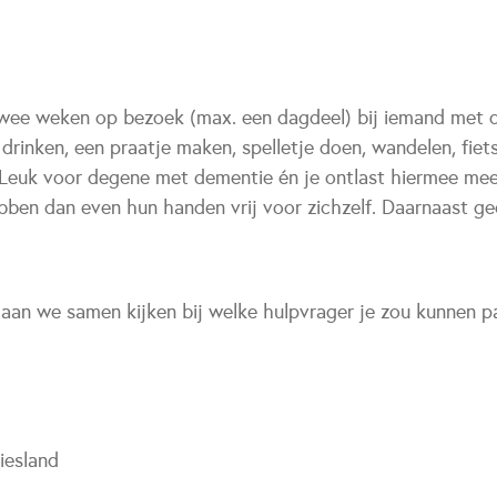
twee weken op bezoek (max. een dagdeel) bij iemand met
 drinken, een praatje maken, spelletje doen, wandelen, fiet
 Leuk voor degene met dementie én je ontlast hiermee mee
bben dan even hun handen vrij voor zichzelf. Daarnaast gee
gaan we samen kijken bij welke hulpvrager je zou kunnen p
iesland