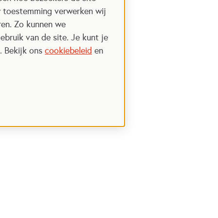
w toestemming verwerken wij
uren. Zo kunnen we
ebruik van de site. Je kunt je
. Bekijk ons
cookiebeleid
en
Steun het Oranje fonds
 een nieuwe tab
Opent in een nieuwe tab
Ik wil meer weten