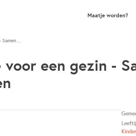
Maatje worden?
- Samen ...
 voor een gezin - 
en
Geme
Leefti
Kinde