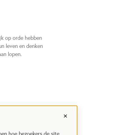
ijk op orde hebben
hun leven en denken
aan lopen.
pen hoe bezoekers de site