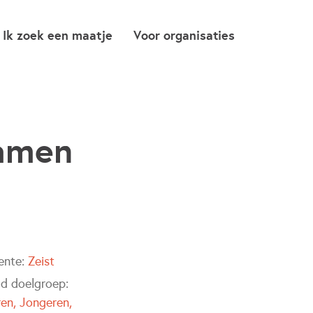
Ik zoek een maatje
Voor organisaties
Samen
ente:
Zeist
jd doelgroep:
ren
Jongeren