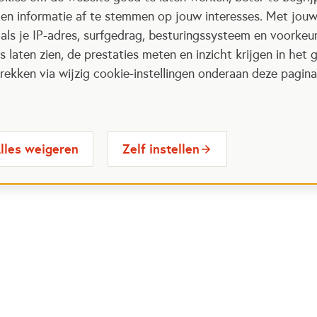
 en informatie af te stemmen op jouw interesses. Met jou
als je IP-adres, surfgedrag, besturingssysteem en voorke
 laten zien, de prestaties meten en inzicht krijgen in het g
ekken via wijzig cookie-instellingen onderaan deze pagina
lles weigeren
Zelf instellen
 Maatjes
Contactinformatie
Opent in
stelde vragen
030 6564524