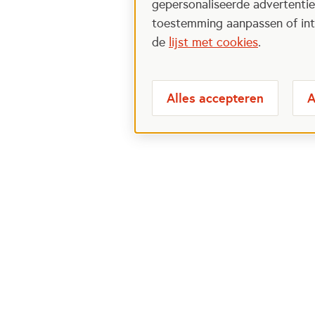
gepersonaliseerde advertenties
toestemming aanpassen of intr
de
lijst met cookies
.
Alles accepteren
A
Meest bezochte
Over
pagina's
Veelge
Perspa
Ik wil maatje worden
Postcod
Ik zoek een maatje
Over h
Voor organisaties