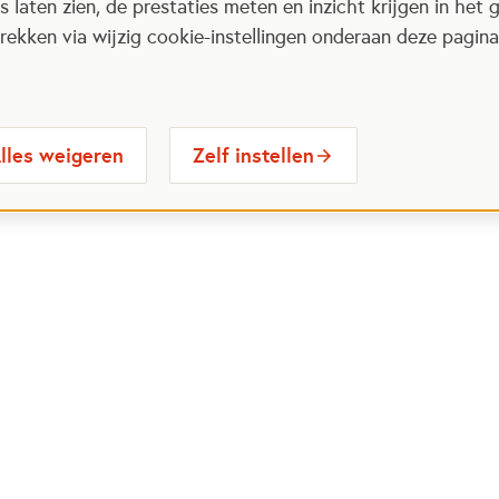
 laten zien, de prestaties meten en inzicht krijgen in het g
ekken via wijzig cookie-instellingen onderaan deze pagina
lles weigeren
Zelf instellen
 Maatjes
Contactinformatie
Opent in
stelde vragen
030 6564524
Ope
gina
info@oranjefonds.nl
e Loterij
et Oranje Fonds
Volg ons