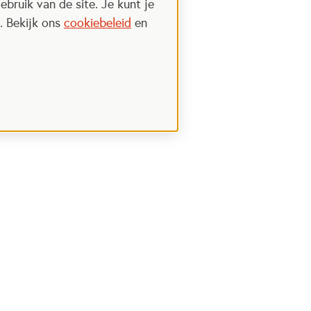
ebruik van de site. Je kunt je
. Bekijk ons
cookiebeleid
en
Steun het Oranje fonds
 een nieuwe tab
Opent in een nieuwe tab
Ik wil meer weten
nt in een nieuwe tab