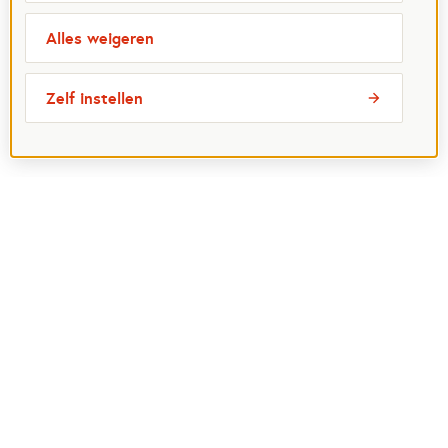
Alles weigeren
Zelf instellen
Meest bezochte pagina's
Ik wil maatje worden
Ik zoek een maatje
Voor organisaties
Projectenoverzicht
Over Maatjes
Veelgestelde vragen