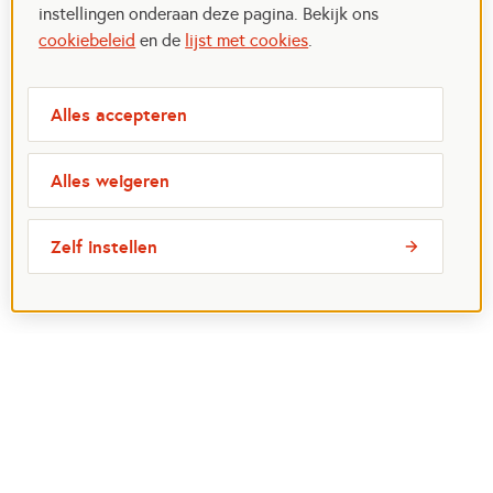
instellingen onderaan deze pagina. Bekijk ons
cookiebeleid
en de
lijst met cookies
.
Alles accepteren
Alles weigeren
Zelf instellen
Meest bezochte pagina's
Ik wil maatje worden
Ik zoek een maatje
Voor organisaties