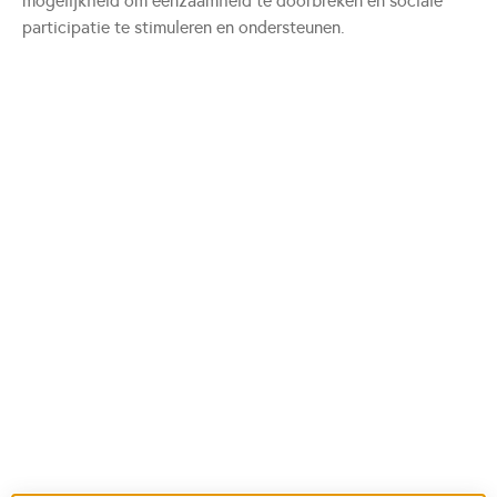
mogelijkheid om eenzaamheid te doorbreken en sociale
participatie te stimuleren en ondersteunen.