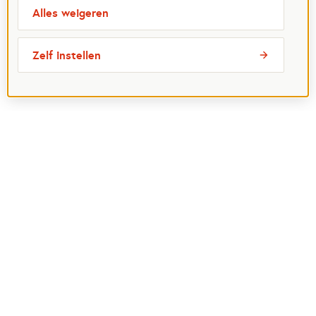
Alles weigeren
Zelf instellen
Meest bezochte pagina's
Ik wil maatje worden
Ik zoek een maatje
Voor organisaties
Projectenoverzicht
Over Maatjes
Veelgestelde vragen
Perspagina